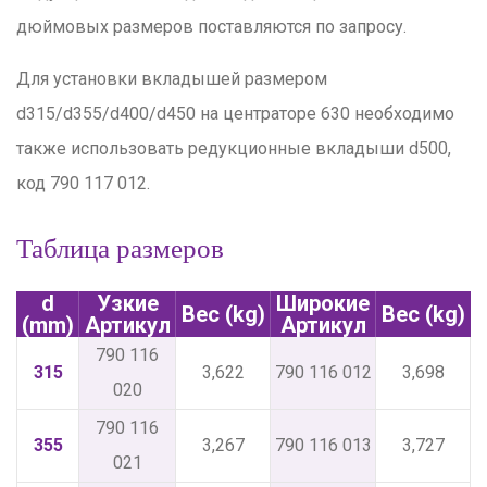
дюймовых размеров поставляются по запросу.
Для установки вкладышей размером
d315/d355/d400/d450 на центраторе 630 необходимо
также использовать редукционные вкладыши d500,
код 790 117 012.
Таблица размеров
d
Узкие
Широкие
Вес (kg)
Вес (kg)
(mm)
Артикул
Артикул
790 116
315
3,622
790 116 012
3,698
020
790 116
355
3,267
790 116 013
3,727
021