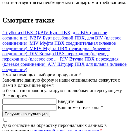
соответствуют всем необходимым стандартам и требованиям.
Смотрите также
Трубы из ПВХ
Q/BIV Бурт ПВХ, для BIV (клеевое
соединение)
F/BIV Бурт резьбовой ПВХ, для BIV (клеевое
соединение)
MIV Муфта ПВХ соединительная (клеевое
соединение)
MRIV Муфта ПВХ переходная (клеевое
соединение)
DIV Кольцо ПВХ переходное (переход,
переходник) (клеевое сое ...
RIV Втулка ПВХ переходная
(клеевое соединение)
AIV Штуцер ПВХ для шланга (клеевое
соединение)
Нужна помощь с выбором продукции?
Заполните данную форму и наши специалисты свяжутся с
Вами в ближайшее время
и бесплатно проконсультируют по любому интересующему
Вас вопросу
Введите имя
Ваш номер телефона
*
Получить консультацию
Даю согласие на обработку персональных данных в
соответствии с
политикой конфиденциальности
*