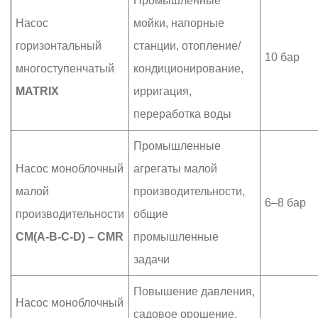
Промышленные
Насос
мойки, напорные
горизонтальный
станции, отопление/
10 бар
многоступенчатый
кондиционирование,
MATRIX
ирригация,
переработка воды
Промышленные
Насос моноблочный
агрегаты малой
малой
производительности,
6–8 бар
производительности
общие
CM(A-B-C-D) – CMR
промышленные
задачи
Повышение давления,
Насос моноблочный
садовое орошение,