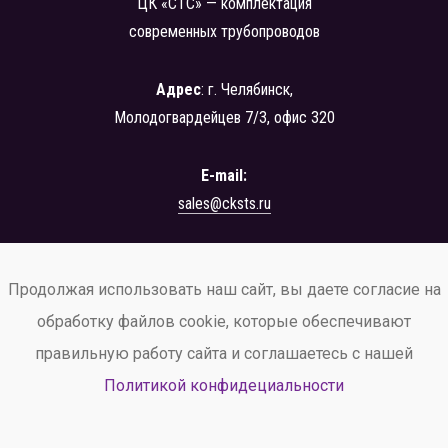
ЦК «СТС» — комплектация
современных трубопроводов
Адрес
: г. Челябинск,
Молодогвардейцев 7/3, офис 320
E-mail:
sales@cksts.ru
+7 (351) 222-42-24
Продолжая использовать наш сайт, вы даете согласие на
заказать звонок
обработку файлов cookie, которые обеспечивают
правильную работу сайта и соглашаетесь с нашей
Политикой конфидециальности
© ООО ЦК «СТС», 2026
Политика конфиденциальности
и обработки персональных данных.