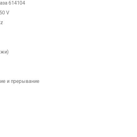
аза 614104
50 V
Hz
ужи)
ие и прерывание