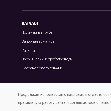
КАТАЛОГ
Полимерные трубы
Запорная арматура
Фитинги
Промышленные трубопроводы
Насосное оборудование
П
© ООО ЦК «СТС», 2026
Продолжая использовать наш сайт, вы даете сог
и
правильную работу сайта и соглашаетесь с наше
Информация не является публичной офертой (ст. 437 