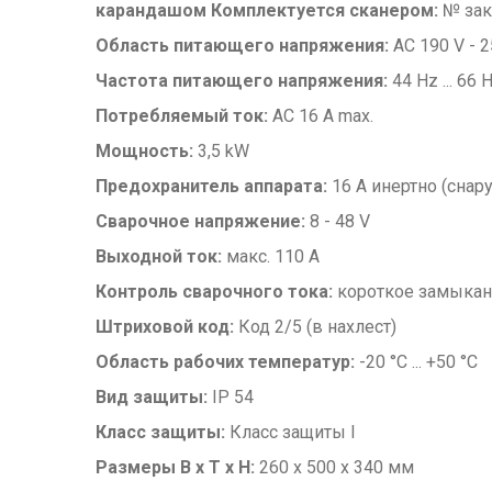
карандашом Комплектуется сканером:
№ зак
Область питающего напряжения:
AC 190 V - 2
Частота питающего напряжения:
44 Hz ... 66 
Потребляемый ток:
AC 16 A max.
Мощность:
3,5 kW
Предохранитель аппарата:
16 A инертно (снар
Сварочное напряжение:
8 - 48 V
Выходной ток:
макс. 110 A
Контроль сварочного тока:
короткое замыкан
Штриховой код:
Код 2/5 (в нахлест)
Область рабочих температур:
-20 °C ... +50 °C
Вид защиты:
IP 54
Класс защиты:
Класс защиты I
Размеры B x T x H:
260 x 500 x 340 мм