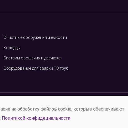
Очистные сооружения и емкости
Колодцы
Системы орошения и дренажа
Оборудование для сварки ПЭ труб
олитика конфиденциальности
ласие на обработку файлов cookie, которые обеспечивают
 обработки персональных данных.
й
Политикой конфидециальности
ГК РФ)