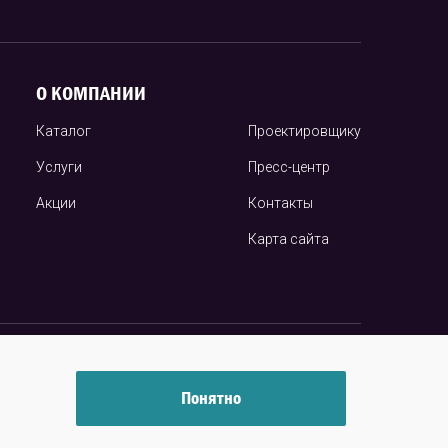
О КОМПАНИИ
Каталог
Проектировщику
Услуги
Пресс-центр
Акции
Контакты
Карта сайта
Разработка и продвижение — «
ИНСАЙТ
»
Понятно