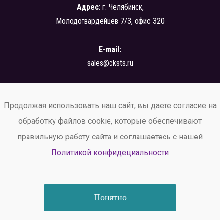
Адрес
: г. Челябинск,
Молодогвардейцев 7/3, офис 320
E-mail:
sales@cksts.ru
+7 (351) 222-42-24
Продолжая использовать наш сайт, вы даете согласие на
заказать звонок
обработку файлов cookie, которые обеспечивают
правильную работу сайта и соглашаетесь с нашей
Политикой конфидециальности
© ООО ЦК «СТС», 2026
Политика конфиденциальности
и обработки персональных данных.
Понятно
Информация не является публичной офертой (ст. 437 ГК РФ)
Разработка и продвижение — «
ИНСАЙТ
»