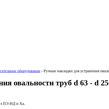
гательное оборудование
-
Ручные накладки для устранения оваль
ния овальности труб d 63 - d 
из ПЭ-НД и Ха.