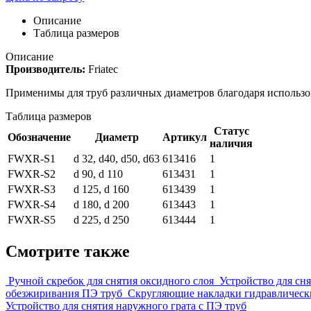
Описание
Таблица размеров
Описание
Производитель:
Friatec
Применимы для труб различных диаметров благодаря использо
Таблица размеров
Статус
Обозначение
Диаметр
Артикул
наличия
FWXR-S1
d 32, d40, d50, d63
613416
1
FWXR-S2
d 90, d 110
613431
1
FWXR-S3
d 125, d 160
613439
1
FWXR-S4
d 180, d 200
613443
1
FWXR-S5
d 225, d 250
613444
1
Смотрите также
Ручной скребок для снятия оксидного слоя
Устройство для сня
обезжиривания ПЭ труб
Скругляющие накладки гидравлически
Устройство для снятия наружного грата с ПЭ труб