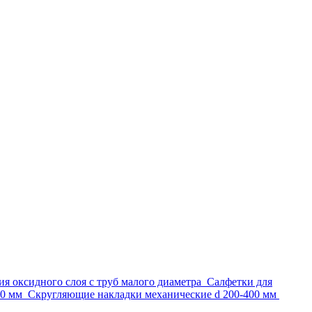
ия оксидного слоя с труб малого диаметра
Салфетки для
80 мм
Скругляющие накладки механические d 200-400 мм