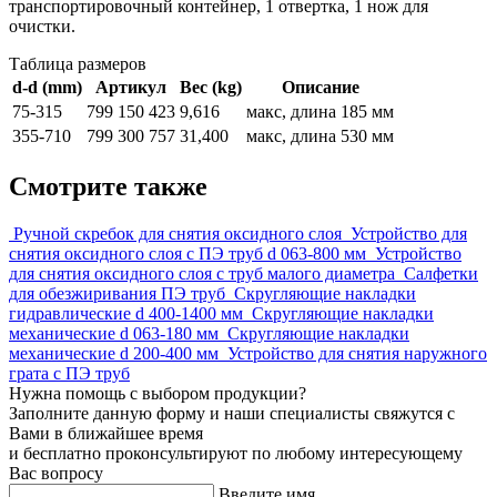
транспортировочный контейнер, 1 отвертка, 1 нож для
очистки.
Таблица размеров
d-d (mm)
Артикул
Вес (kg)
Описание
75-315
799 150 423
9,616
макс, длина 185 мм
355-710
799 300 757
31,400
макс, длина 530 мм
Смотрите также
Ручной скребок для снятия оксидного слоя
Устройство для
снятия оксидного слоя с ПЭ труб d 063-800 мм
Устройство
для снятия оксидного слоя с труб малого диаметра
Салфетки
для обезжиривания ПЭ труб
Скругляющие накладки
гидравлические d 400-1400 мм
Скругляющие накладки
механические d 063-180 мм
Скругляющие накладки
механические d 200-400 мм
Устройство для снятия наружного
грата с ПЭ труб
Нужна помощь с выбором продукции?
Заполните данную форму и наши специалисты свяжутся с
Вами в ближайшее время
и бесплатно проконсультируют по любому интересующему
Вас вопросу
Введите имя