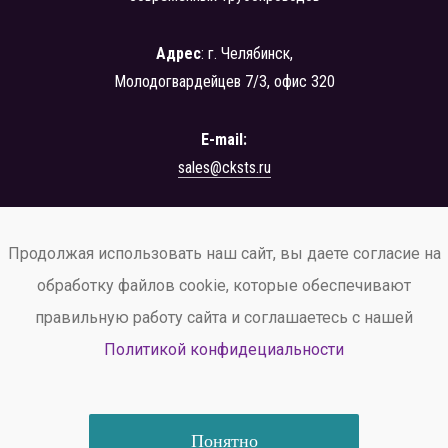
Адрес
: г. Челябинск,
Молодогвардейцев 7/3, офис 320
E-mail:
sales@cksts.ru
+7 (351) 222-42-24
Продолжая использовать наш сайт, вы даете согласие на
заказать звонок
обработку файлов cookie, которые обеспечивают
правильную работу сайта и соглашаетесь с нашей
Политикой конфидециальности
© ООО ЦК «СТС», 2026
Политика конфиденциальности
и обработки персональных данных.
Понятно