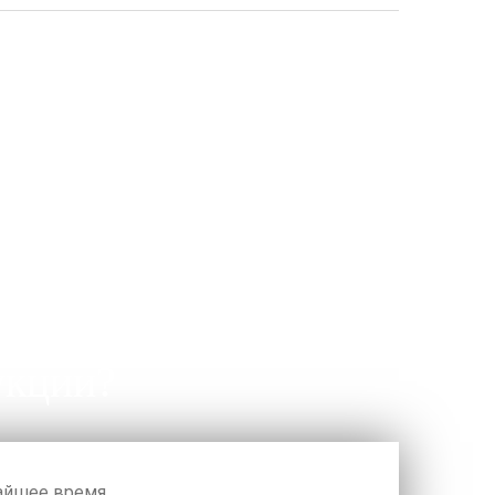
укции?
жайшее время