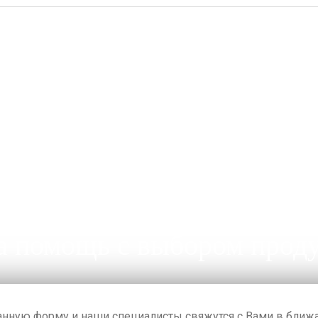
 помощь с выбором прод
анную форму и наши специалисты свяжутся с Вами в бли