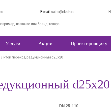
ск
E-mail:
sales@cksts.ru
Н
Услуги
Акции
Проектировщику
Литой переход редукционный d25x20
редукционный d25x20
DN 25-110