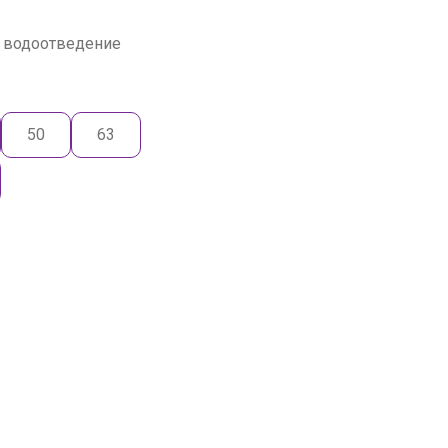
 водоотведение
50
63